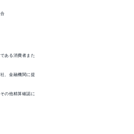
場合
方である消費者また
会社、金融機関に提
上その他精算確認に