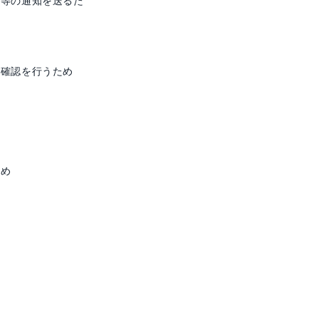
答等の通知を送るた
の確認を行うため
ため